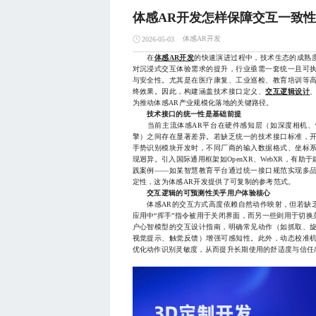
体感AR开发怎样保障交互一致性
体感AR开发
2026-05-03
在
体感AR开发
的快速演进过程中，技术生态的成熟
对沉浸式交互体验需求的提升，行业亟需一套统一且可
与安全性。尤其是在医疗康复、工业巡检、教育培训等
终效果。因此，构建涵盖技术接口定义、
交互逻辑设计
为推动体感AR产业规模化落地的关键路径。
技术接口的统一性是基础前提
当前主流体感AR平台在硬件感知层（如深度相机、
擎）之间存在显著差异。若缺乏统一的技术接口标准，
手势识别模块开发时，不同厂商的输入数据格式、坐标
现迥异。引入国际通用框架如OpenXR、WebXR，有
践案例——如某智慧教育平台通过统一接口规范实现多
定性，这为体感AR开发提供了可复制的参考范式。
交互逻辑的可预测性关乎用户体验核心
体感AR的交互方式高度依赖自然动作映射，但若缺乏
应用中“挥手”指令被用于关闭界面，而另一些则用于切
户心智模型的交互设计指南，明确常见动作（如抓取、
视觉提示、触觉反馈）增强可感知性。此外，动态校准
优化动作识别灵敏度，从而提升长期使用的舒适度与信任