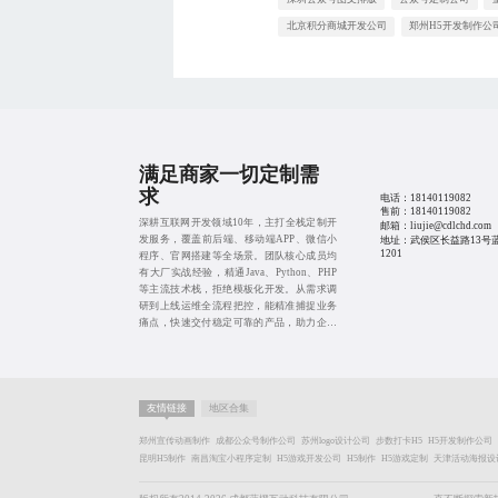
北京积分商城开发公司
郑州H5开发制作公
满足商家一切定制需
求
电话：
18140119082
售前：
18140119082
深耕互联网开发领域10年，主打全栈定制开
邮箱：liujie@cdlchd.com
发服务，覆盖前后端、移动端APP、微信小
地址：武侯区长益路13号
1201
程序、官网搭建等全场景。团队核心成员均
有大厂实战经验，精通Java、Python、PHP
等主流技术栈，拒绝模板化开发。从需求调
研到上线运维全流程把控，能精准捕捉业务
痛点，快速交付稳定可靠的产品，助力企业
降低技术试错成本，用硬核技术支撑业务高
速增长。
友情链接
地区合集
郑州宣传动画制作
成都公众号制作公司
苏州logo设计公司
步数打卡H5
H5开发制作公司
昆明H5制作
南昌淘宝小程序定制
H5游戏开发公司
H5制作
H5游戏定制
天津活动海报设