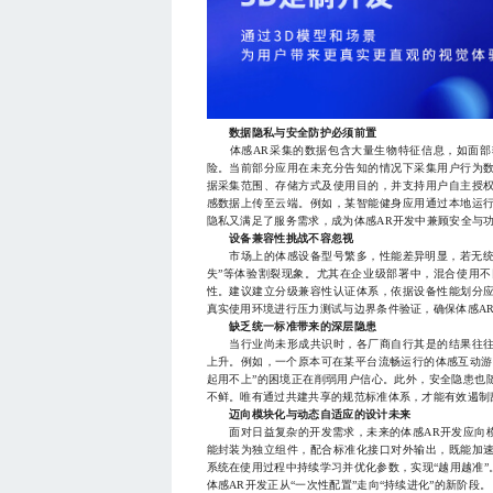
数据隐私与安全防护必须前置
体感AR采集的数据包含大量生物特征信息，如面部
险。当前部分应用在未充分告知的情况下采集用户行为
据采集范围、存储方式及使用目的，并支持用户自主授
感数据上传至云端。例如，某智能健身应用通过本地运
隐私又满足了服务需求，成为体感AR开发中兼顾安全与
设备兼容性挑战不容忽视
市场上的体感设备型号繁多，性能差异明显，若无统一兼
失”等体验割裂现象。尤其在企业级部署中，混合使用
性。建议建立分级兼容性认证体系，依据设备性能划分
真实使用环境进行压力测试与边界条件验证，确保体感A
缺乏统一标准带来的深层隐患
当行业尚未形成共识时，各厂商自行其是的结果往往
上升。例如，一个原本可在某平台流畅运行的体感互动游
起用不上”的困境正在削弱用户信心。此外，安全隐患也
不鲜。唯有通过共建共享的规范标准体系，才能有效遏制
迈向模块化与动态自适应的设计未来
面对日益复杂的开发需求，未来的体感AR开发应向模
能封装为独立组件，配合标准化接口对外输出，既能加
系统在使用过程中持续学习并优化参数，实现“越用越准
体感AR开发正从“一次性配置”走向“持续进化”的新阶段。