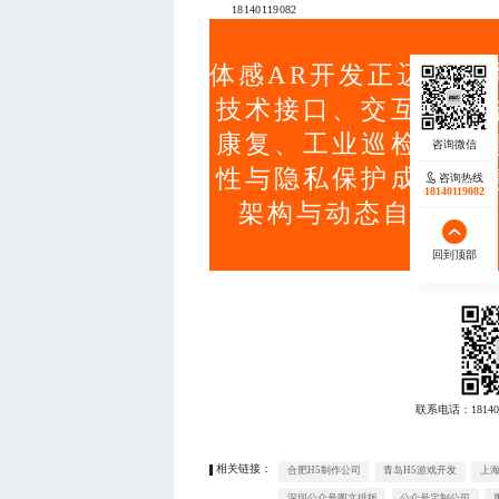
18140119082
体感AR开发正迈向系
技术接口、交互逻辑
康复、工业巡检等高
性与隐私保护成为关
咨询热线
18140119082
架构与动态自适应机
回到顶部
联系电话：
18140
相关链接：
合肥H5制作公司
青岛H5游戏开发
上海
深圳公众号图文排版
公众号定制公司